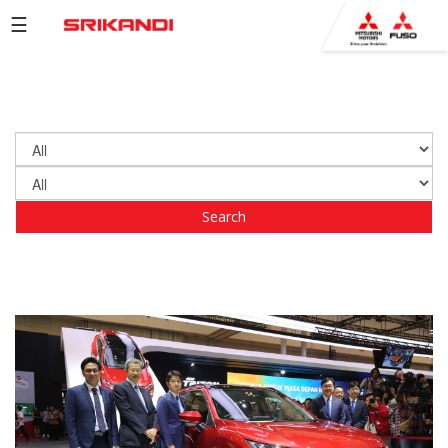
☰
PRODUCTS
BROCHURE
COMPANY
NETWORK
NEWS
EVENTS
CAREERS
CONTACT
US