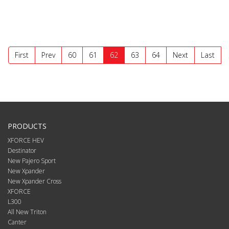
First
Prev
60
61
62
63
64
Next
Last
PRODUCTS
XFORCE HEV
Destinator
New Pajero Sport
New Xpander
New Xpander Cross
XFORCE
L300
All New Triton
Canter