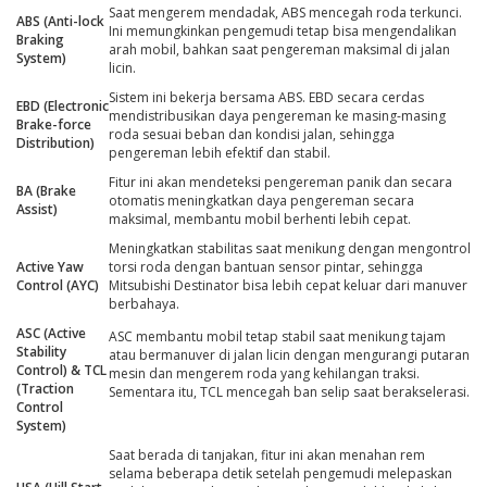
Saat mengerem mendadak, ABS mencegah roda terkunci.
ABS (Anti-lock
Ini memungkinkan pengemudi tetap bisa mengendalikan
Braking
arah mobil, bahkan saat pengereman maksimal di jalan
System)
licin.
Sistem ini bekerja bersama ABS. EBD secara cerdas
EBD (Electronic
mendistribusikan daya pengereman ke masing-masing
Brake-force
roda sesuai beban dan kondisi jalan, sehingga
Distribution)
pengereman lebih efektif dan stabil.
Fitur ini akan mendeteksi pengereman panik dan secara
BA (Brake
otomatis meningkatkan daya pengereman secara
Assist)
maksimal, membantu mobil berhenti lebih cepat.
Meningkatkan stabilitas saat menikung dengan mengontrol
Active Yaw
torsi roda dengan bantuan sensor pintar, sehingga
Control (AYC)
Mitsubishi Destinator bisa lebih cepat keluar dari manuver
berbahaya.
ASC (Active
ASC membantu mobil tetap stabil saat menikung tajam
Stability
atau bermanuver di jalan licin dengan mengurangi putaran
Control) & TCL
mesin dan mengerem roda yang kehilangan traksi.
(Traction
Sementara itu, TCL mencegah ban selip saat berakselerasi.
Control
System)
Saat berada di tanjakan, fitur ini akan menahan rem
selama beberapa detik setelah pengemudi melepaskan