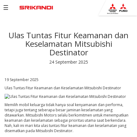
☰
PRODUCTS
Ulas Tuntas Fitur Keamanan dan
BROCHURE
Keselamatan Mitsubishi
COMPANY
Destinator
NETWORK
24 September 2025
NEWS
19 September 2025
EVENTS
Ulas Tuntas Fitur Keamanan dan Keselamatan Mitsubishi Destinator
CAREERS
CONTACT
Memilih mobil keluarga tidak hanya soal kenyamanan dan performa,
tetapi juga tentang seberapa besar jaminan keselamatan yang
US
ditawarkan. Mitsubishi Motors selalu berkomitmen untuk menempatkan
keamanan dan keselamatan sebagai prioritas utama saat berkendara.
Nah, kali ini mari kita ulas tuntas fitur keamanan dan keselamatan yang
disematkan pada Mitsubishi Destinator.