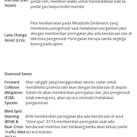
HSA (Hill Start
pedal rem, memberi waktu untuk memindahkan kaki ke
Assist)
pedal gas tanpa mobil mundur.
Fitur keselamatan pada Mitsubishi Destinator yang
membantu pengemudi saat melakukan pergantian jalur
dengan memberikan peringatan jika ada kendaraan lain di
Lane Change
titik buta pengemudi. Peringatan berupa tanda segitiga
Assist (LCA)
kuning pada spion.
Diamond Sense
Forward
Fitur canggih yang menggunakan sensor radar untuk
Collision
mendeteksi potensi tabrakan dengan kendaraan di depan.
Mitigation
Sistem ini akan memberikan peringatan dan, jika pengemudi
(FCM)
tidak merespons, akan secara otomatis melakukan
System
pengereman.
Blind Spot
Warning
BSW memberikan peringatan jika ada kendaraan di area
(BSW) &
“
blind spot
”. RCTA memberikan peringatan saat ada
Rear Cross
kendaraan melintas dari belakang ketika akan keluar parkir
Traffic Alert
secara mundur.