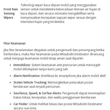
Teknologi wiper kaca depan mobil yang menggunakan
Front Rain
sensor untuk mendeteksi keberadaan tetesan air hujan di
Sensing
kaca depan, dan secara otomatis mengaktifkan serta
Wipers
menyesuaikan kecepatan sapuan wiper sesuai dengan
intensitas hujan yang terdeteksi
Fitur Keamanan
Jika fitur keselamatan ditujukan untuk pengemudi dan penumpang ketika
berkendara, maka fitur keamanan pada Mitsubishi Destinator dirancang
untuk menjaga keamanan mobil tetap aman saat diparkir.
Immobilizer:
Sistem keamanan anti-pencurian untuk mencegah
mobil dihidupkan tanpa kunci yang sah.
Alarm Notification:
Notifikasi ke smartphone jika alarm mobil aktif.
Stolen Vehicle Tracking:
Memungkinkan pelacakan posisi
kendaraan saat terjadi pencurian.
Geofence, Speed, & Curfew Alerts:
Pengemudi dapat menetapkan
batas lokasi, kecepatan, dan waktu penggunaan kendaraan.
Car Finder:
Untuk melihat lokasi dan posisi Mitsubishi Destinator
secara
real-time
.