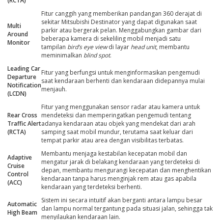
(RCTA)
Fitur canggih yang memberikan pandangan 360 derajat di
sekitar Mitsubishi Destinator yang dapat digunakan saat
Multi
parkir atau bergerak pelan. Menggabungkan gambar dari
Around
beberapa kamera di sekeliling mobil menjadi satu
Monitor
tampilan
bird’s eye view
di layar
head unit
, membantu
meminimalkan
blind spot
.
Leading Car
Fitur yang berfungsi untuk menginformasikan pengemudi
Departure
saat kendaraan berhenti dan kendaraan didepannya mulai
Notification
menjauh.
(LCDN)
Fitur yang menggunakan sensor radar atau kamera untuk
Rear Cross
mendeteksi dan memperingatkan pengemudi tentang
Traffic Alert
adanya kendaraan atau objek yang mendekat dari arah
(RCTA)
samping saat mobil mundur, terutama saat keluar dari
tempat parkir atau area dengan visibilitas terbatas.
Membantu menjaga kestabilan kecepatan mobil dan
Adaptive
mengatur jarak di belakang kendaraan yang terdeteksi di
Cruise
depan, membantu mengurangi kecepatan dan menghentikan
Control
kendaraan tanpa harus menginjak rem atau gas apabila
(ACC)
kendaraan yang terdeteksi berhenti.
Sistem ini secara intuitif akan berganti antara lampu besar
Automatic
dan lampu normal tergantung pada situasi jalan, sehingga tak
High Beam
menyilaukan kendaraan lain.