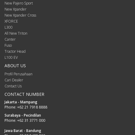
New Pajero Sport
New Xpander
New Xpander Cross
XFORCE
L300
All New Triton
Canter
Fuso
Tractor Head
L100 EV
ABOUT US
Profil Perusahaan
Cari Dealer
Contact Us
CONTACT NUMBER
Jakarta - Mampang
Phone:
+62 21 7918 8888
Surabaya - Pecindilan
Phone:
+62 31 3771 000
Jawa Barat - Bandung