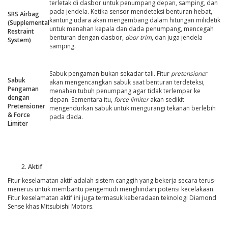
terletak di dasbor untuk penumpang depan, samping, dan
pada jendela. Ketika sensor mendeteksi benturan hebat,
SRS Airbag
kantung udara akan mengembang dalam hitungan milidetik
(Supplemental
untuk menahan kepala dan dada penumpang, mencegah
Restraint
benturan dengan dasbor,
door trim
, dan juga jendela
System)
samping.
Sabuk pengaman bukan sekadar tali. Fitur
pretensione
r
Sabuk
akan mengencangkan sabuk saat benturan terdeteksi,
Pengaman
menahan tubuh penumpang agar tidak terlempar ke
dengan
depan. Sementara itu,
force limiter
akan sedikit
Pretensioner
mengendurkan sabuk untuk mengurangi tekanan berlebih
& Force
pada dada.
Limiter
Aktif
Fitur keselamatan aktif adalah sistem canggih yang bekerja secara terus-
menerus untuk membantu pengemudi menghindari potensi kecelakaan.
Fitur keselamatan aktif ini juga termasuk keberadaan teknologi Diamond
Sense khas Mitsubishi Motors.