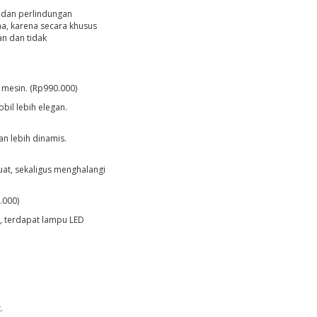
s dan perlindungan
na, karena secara khusus
an dan tidak
mesin. (Rp990.000)
il lebih elegan.
n lebih dinamis.
at, sekaligus menghalangi
.000)
, terdapat lampu LED
.