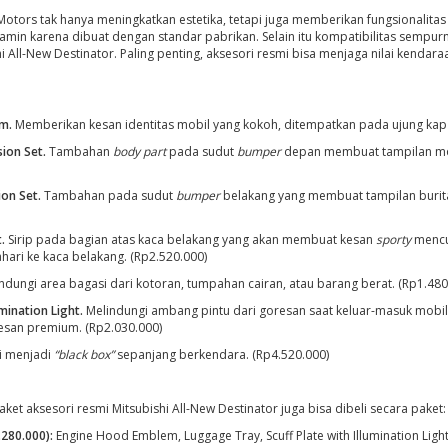
 Motors tak hanya meningkatkan estetika, tetapi juga memberikan fungsionalita
jamin karena dibuat dengan standar pabrikan. Selain itu kompatibilitas sempur
i All-New Destinator. Paling penting, aksesori resmi bisa menjaga nilai kendara
m.
Memberikan kesan identitas mobil yang kokoh, ditempatkan pada ujung kap 
ion Set.
Tambahan
body part
pada sudut
bumper
depan membuat tampilan mob
ion Set.
Tambahan pada sudut
bumper
belakang yang membuat tampilan burita
.
Sirip pada bagian atas kaca belakang yang akan membuat kesan
sporty
mencu
hari ke kaca belakang. (Rp2.520.000)
ndungi area bagasi dari kotoran, tumpahan cairan, atau barang berat. (Rp1.480
umination Light.
Melindungi ambang pintu dari goresan saat keluar-masuk mobil
san premium. (Rp2.030.000)
i menjadi
“black box”
sepanjang berkendara. (Rp4.520.000)
paket aksesori resmi Mitsubishi All-New Destinator juga bisa dibeli secara paket:
.280.000):
Engine Hood Emblem, Luggage Tray, Scuff Plate with Illumination Light