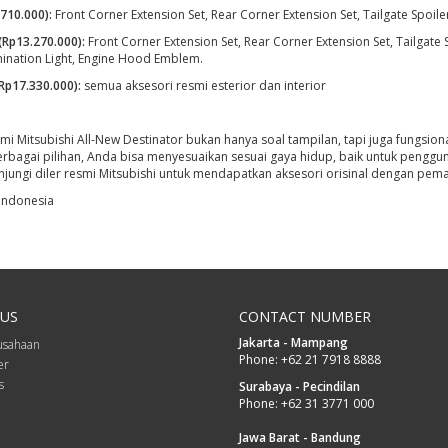
710.000):
Front Corner Extension Set, Rear Corner Extension Set, Tailgate Spoiler
(Rp13.270.000):
Front Corner Extension Set, Rear Corner Extension Set, Tailgate 
lumination Light, Engine Hood Emblem.
Rp17.330.000):
semua aksesori resmi esterior dan interior
i Mitsubishi All-New Destinator bukan hanya soal tampilan, tapi juga fungsion
rbagai pilihan, Anda bisa menyesuaikan sesuai gaya hidup, baik untuk pengg
unjungi diler resmi Mitsubishi untuk mendapatkan aksesori orisinal dengan pem
 Indonesia
US
CONTACT NUMBER
Jakarta - Mampang
rusahaan
Phone:
+62 21 7918 8888
er
s
Surabaya - Pecindilan
Phone:
+62 31 3771 000
Jawa Barat - Bandung