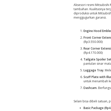
Aksesori resmi Mitsubishi
tambahan. Kualitasnya ter
diproduksi untuk Mitsubish
menggugurkan garansi.
Engine Hood Emble
Front Corner Extens
(Rp3.550.000)
Rear Corner Extens
(Rp4.170.000)
Tailgate Spoiler Set
pantulan sinar mata
Luggage Tray.
Meli
Scuff Plate with Ill
untuk menambah ke
Dashcam.
Berfungs
Selain bisa dibeli satuan, 
Basic Package (Rp4