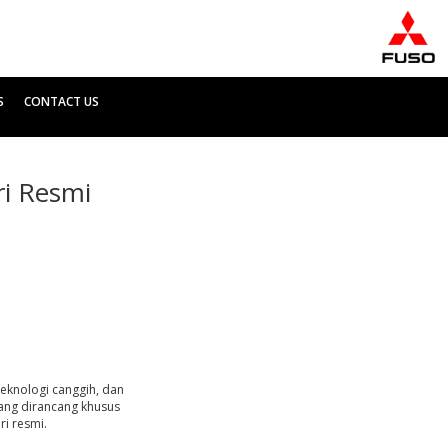
S
CONTACT US
ri Resmi
eknologi canggih, dan
ang dirancang khusus
ri resmi.