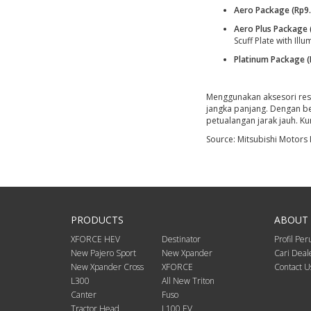
Aero Package (Rp9.
Aero Plus Package 
Scuff Plate with Il
Platinum Package (
Menggunakan aksesori resm
jangka panjang. Dengan be
petualangan jarak jauh. K
Source: Mitsubishi Motors
PRODUCTS
ABOUT 
XFORCE HEV
Destinator
Profil Pe
New Pajero Sport
New Xpander
Cari Deal
New Xpander Cross
XFORCE
Contact U
L300
All New Triton
Canter
Fuso
Tractor Head
L100 EV