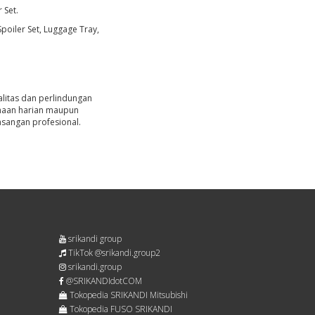
 Set.
Spoiler Set, Luggage Tray,
alitas dan perlindungan
unaan harian maupun
asangan profesional.
srikandi group
TikTok @srikandi.group2
srikandi.group
@SRIKANDIdotCOM
Tokopedia SRIKANDI Mitsubishi
Tokopedia FUSO SRIKANDI