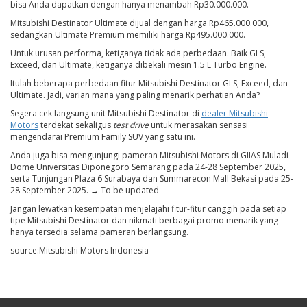
bisa Anda dapatkan dengan hanya menambah Rp30.000.000.
Mitsubishi Destinator Ultimate dijual dengan harga Rp465.000.000,
sedangkan Ultimate Premium memiliki harga Rp495.000.000.
Untuk urusan performa, ketiganya tidak ada perbedaan. Baik GLS,
Exceed, dan Ultimate, ketiganya dibekali mesin 1.5 L Turbo Engine.
Itulah beberapa perbedaan fitur Mitsubishi Destinator GLS, Exceed, dan
Ultimate. Jadi, varian mana yang paling menarik perhatian Anda?
Segera cek langsung unit Mitsubishi Destinator di
dealer Mitsubishi
Motors
terdekat sekaligus
test drive
untuk merasakan sensasi
mengendarai Premium Family SUV yang satu ini.
Anda juga bisa mengunjungi pameran Mitsubishi Motors di GIIAS Muladi
Dome Universitas Diponegoro Semarang pada 24-28 September 2025,
serta Tunjungan Plaza 6 Surabaya dan Summarecon Mall Bekasi pada 25-
28 September 2025. → To be updated
Jangan lewatkan kesempatan menjelajahi fitur-fitur canggih pada setiap
tipe Mitsubishi Destinator dan nikmati berbagai promo menarik yang
hanya tersedia selama pameran berlangsung.
source:Mitsubishi Motors Indonesia