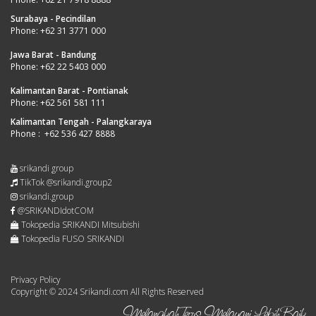
Surabaya - Pecindilan
Phone:
+62 31 3771 000
Jawa Barat - Bandung
Phone:
+62 22 5403 000
Kalimantan Barat - Pontianak
Phone:
+62 561 581 111
Kalimantan Tengah - Palangkaraya
Phone :
+62 536 427 8888
srikandi group
TikTok @srikandi.group2
srikandi.group
@SRIKANDIdotCOM
Tokopedia SRIKANDI Mitsubishi
Tokopedia FUSO SRIKANDI
Privacy Policy
Copyright © 2024 Srikandi.com All Rights Reserved
Melangkah Terus, Melayani Lebih Baik