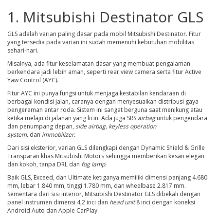
1. Mitsubishi Destinator GLS
GLS adalah varian paling dasar pada mobil Mitsubishi Destinator. Fitur
yang tersedia pada varian ini sudah memenuhi kebutuhan mobilitas
sehari-hari.
Misalnya, ada fitur keselamatan dasar yang membuat pengalaman
berkendara jadi lebih aman, seperti rear view camera serta fitur Active
Yaw Control (AYC).
Fitur AYC ini punya fungsi untuk menjaga kestabilan kendaraan di
berbagai kondisi jalan, caranya dengan menyesuaikan distribusi gaya
pengereman antar roda. Sistem ini sangat berguna saat menikung atau
ketika melaju di jalanan yang licin. Ada juga SRS
airbag
untuk pengendara
dan penumpang depan,
side airbag, keyless operation
system,
dan
immobilizer.
Dari sisi eksterior, varian GLS dilengkapi dengan Dynamic Shield & Grille
Transparan khas Mitsubishi Motors sehingga memberikan kesan elegan
dan kokoh, tanpa DRL dan
fog lamp.
Baik GLS, Exceed, dan Ultimate ketiganya memiliki dimensi panjang 4.680
mm, lebar 1.840 mm, tinggi 1.780 mm, dan wheelbase 2.817 mm.
Sementara dari sisi interior, Mitsubishi Destinator GLS dibekali dengan
panel instrumen dimensi 4,2 inci dan
head unit
8 inci dengan koneksi
Android Auto dan Apple CarPlay.