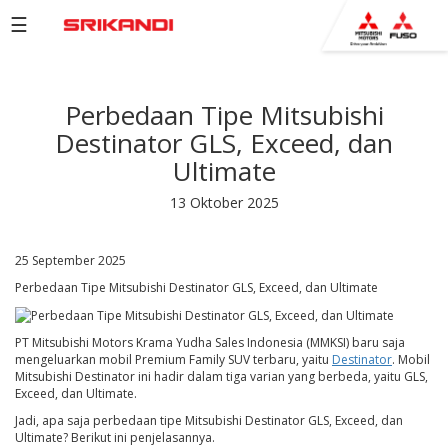
☰
PRODUCTS
Perbedaan Tipe Mitsubishi
BROCHURE
Destinator GLS, Exceed, dan
COMPANY
Ultimate
NETWORK
13 Oktober 2025
NEWS
25 September 2025
EVENTS
Perbedaan Tipe Mitsubishi Destinator GLS, Exceed, dan Ultimate
CAREERS
CONTACT
PT Mitsubishi Motors Krama Yudha Sales Indonesia (MMKSI) baru saja
mengeluarkan mobil Premium Family SUV terbaru, yaitu
Destinator
. Mobil
US
Mitsubishi Destinator ini hadir dalam tiga varian yang berbeda, yaitu GLS,
Exceed, dan Ultimate.
Jadi, apa saja perbedaan tipe Mitsubishi Destinator GLS, Exceed, dan
Ultimate? Berikut ini penjelasannya.