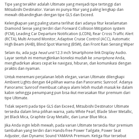
Tipe yang terakhir adalah Ultimate yang menjadi tipe tertinggi dari
Mitsubishi Destinator. Varian ini punya fitur yang paling lengkap dan
mewah dibandingkan dengan tipe GLS dan Exceed.
Kelengkapan yang paling utama terlihat dari adanya fitur keselamatan
Diamond Sense yang terdiri dari Forward Collision Mitigation system
(FCM), Leading Car Departure Notification (LCDN), Rear Cross Traffic Alert
(RCTA), Multi Around Monitor, Adaptive Cruise Control (ACC), Automatic
High Beam (AHB), Blind Spot Warning (BSW), dan Front Rain Sensing Wiper
Selain itu, ada juga
head unit
12.3 inch Smartphone-link Display Audio.
Layar sentuh ini memungkinkan koneksi mudah ke
smartphone
Anda,
menghadirkan akses cepat ke navigasi, hiburan, dan komunikasi dengan
praktis dan nyaman.
Untuk menemani perjalanan lebih elegan, varian Ultimate dilengkapi
Ambient Lights dengan 64 pilihan warna dan Panoramic Sunroof. Adanya
Panoramic Sunroof membuat cahaya alami lebih mudah masuk ke dalam
kabin sehingga penumpang pun bisa ikut merasakan fitur premium dari
tipe Ultimate.
Tidak seperti pada tipe GLS dan Exceed, Mitsubishi Destinator Ultimate
tersedia dalam lima pilihan warna, yaitu White Pearl, Blade Silver Metallic,
Jet Black Mica, Graphite Gray Metallic, dan Lunar Blue Mica.
Jika Anda ingin lebih mewah, pada varian Ultimate tersedia fitur premium
tambahan yang terdiri dari Hands-free Power Tailgate, Power Seat
Adjuster, dan Dynamic Sound YAMAHA Premium. Ketiga fitur tersebut