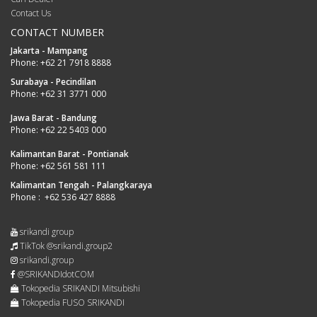
Contact Us
CONTACT NUMBER
Jakarta - Mampang
Phone:
+62 21 7918 8888
Surabaya - Pecindilan
Phone:
+62 31 3771 000
Jawa Barat - Bandung
Phone:
+62 22 5403 000
Kalimantan Barat - Pontianak
Phone:
+62 561 581 111
Kalimantan Tengah - Palangkaraya
Phone :
+62 536 427 8888
srikandi group
TikTok @srikandi.group2
srikandi.group
@SRIKANDIdotCOM
Tokopedia SRIKANDI Mitsubishi
Tokopedia FUSO SRIKANDI