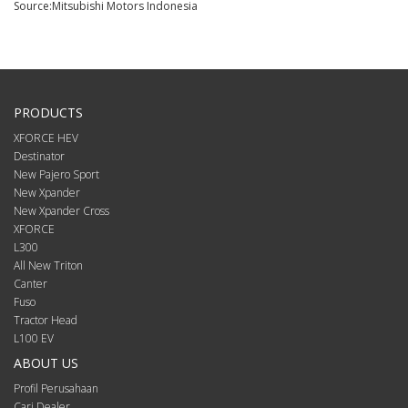
Source:Mitsubishi Motors Indonesia
PRODUCTS
XFORCE HEV
Destinator
New Pajero Sport
New Xpander
New Xpander Cross
XFORCE
L300
All New Triton
Canter
Fuso
Tractor Head
L100 EV
ABOUT US
Profil Perusahaan
Cari Dealer