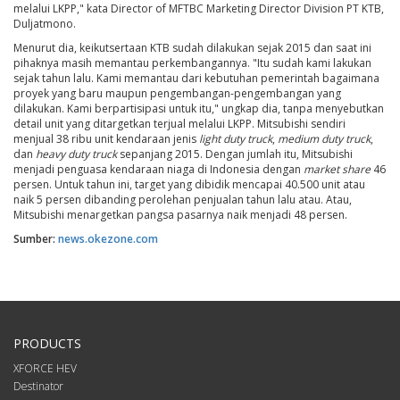
melalui LKPP," kata Director of MFTBC Marketing Director Division PT KTB,
Duljatmono.
Menurut dia, keikutsertaan KTB sudah dilakukan sejak 2015 dan saat ini
pihaknya masih memantau perkembangannya. "Itu sudah kami lakukan
sejak tahun lalu. Kami memantau dari kebutuhan pemerintah bagaimana
proyek yang baru maupun pengembangan-pengembangan yang
dilakukan. Kami berpartisipasi untuk itu," ungkap dia, tanpa menyebutkan
detail unit yang ditargetkan terjual melalui LKPP. Mitsubishi sendiri
menjual 38 ribu unit kendaraan jenis
light duty truck
,
medium duty truck
,
dan
heavy duty truck
sepanjang 2015. Dengan jumlah itu, Mitsubishi
menjadi penguasa kendaraan niaga di Indonesia dengan
market share
46
persen. Untuk tahun ini, target yang dibidik mencapai 40.500 unit atau
naik 5 persen dibanding perolehan penjualan tahun lalu atau. Atau,
Mitsubishi menargetkan pangsa pasarnya naik menjadi 48 persen.
Sumber:
news.okezone.com
PRODUCTS
XFORCE HEV
Destinator