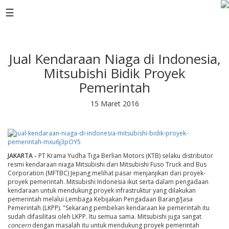
☰
PRODUCTS
Jual Kendaraan Niaga di Indonesia,
BROCHURE
Mitsubishi Bidik Proyek
COMPANY
Pemerintah
NETWORK
15 Maret 2016
NEWS
EVENTS
CAREERS
JAKARTA -
PT Krama Yudha Tiga Berlian Motors (KTB) selaku distributor
resmi kendaraan niaga Mitsubishi dari Mitsubishi Fuso Truck and Bus
Corporation (MFTBC) Jepang melihat pasar menjanjikan dari proyek-
CONTACT
proyek pemerintah. Mitsubishi Indonesia ikut serta dalam pengadaan
US
kendaraan untuk mendukung proyek infrastruktur yang dilakukan
pemerintah melalui Lembaga Kebijakan Pengadaan Barang/Jasa
Pemerintah (LKPP). "Sekarang pembelian kendaraan ke pemerintah itu
sudah difasilitasi oleh LKPP. Itu semua sama. Mitsubishi juga sangat
concern
dengan masalah itu untuk mendukung proyek pemerintah