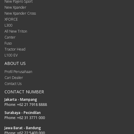
New Pajero Sport
New Xpander
New Xpander Cross
XFORCE
L300
All New Triton
Canter
Fuso
Tractor Head
L100 EV
ABOUT US
Profil Perusahaan
Cari Dealer
Contact Us
CONTACT NUMBER
Jakarta - Mampang
Phone:
+62 21 7918 8888
Surabaya - Pecindilan
Phone:
+62 31 3771 000
Jawa Barat - Bandung
Phone:
+62 22 5403 000