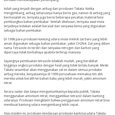
Inilah yang terjadi dengan airbag dari produsen Takata. Ketika
mengembang, airbag seharusnya hanya berisi gas, namun di airbag yang
bermasalah ini, ternyata juga berisi beberapa pecahan material besi
pembungkus bahan pembakar. Setelah ditelusuri, ternyata awal mula
terjadinya ledakan adalah berasal dari senyawa kimia yang digunakan
sebagai bahan pembakar.
Di 1998 para produsen kantung udara mulai melirik zat baru yang lebih
aman digunakan sebagai bahan pembakar, yakni CH2N4. Zat yang diberi
nama Tetrazole ini terdiri dari senyawa nitrogen dan karbon yang
dipercaya tidak berbahaya apabila terhirup manusia.
Sayangnya pembuatan tetrazole tidaklah mudah, yang berakibat
tingginya ongkos produksi dengan hasil yang tidak terlalu banyak. Meski
Takata sesumbar akan menggunakan zat ini dalam semua produksi
airbag mereka, kenyataannya di 1999 perusahaan memaksa tim ahli
mereka untuk beralih ke bahan baku yang lebih murah, yakni amonium
nitrat.
Secara sadar dan tanpa mengumumkannya kepada publik, Takata
menggunakan amonium nitrat, menggantikan tetrazol dalam kantong
udaranya. Produsen mengklaim bahwa penggunaan amonium nitrat bisa
membuat kantong udara mengembang lebih cepat.
Atas insiden ini, produsen kendaraan produsen kantong udara Takata