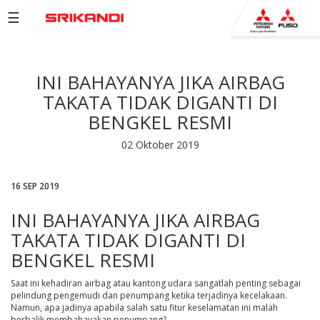
☰
PRODUCTS
INI BAHAYANYA JIKA AIRBAG
BROCHURE
TAKATA TIDAK DIGANTI DI
COMPANY
BENGKEL RESMI
NETWORK
02 Oktober 2019
NEWS
16 SEP 2019
EVENTS
INI BAHAYANYA JIKA AIRBAG
CAREERS
TAKATA TIDAK DIGANTI DI
CONTACT
BENGKEL RESMI
US
Saat ini kehadiran airbag atau kantong udara sangatlah penting sebagai
pelindung pengemudi dan penumpang ketika terjadinya kecelakaan.
Namun, apa jadinya apabila salah satu fitur keselamatan ini malah
berbalik membahayakan penumpang?