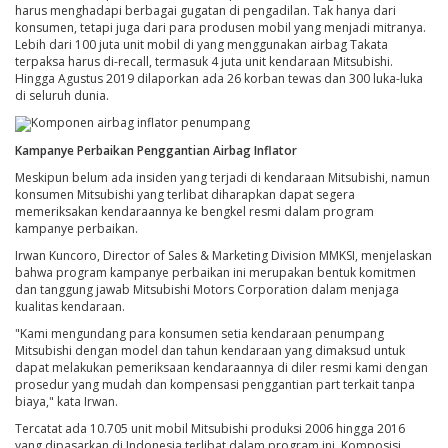
harus menghadapi berbagai gugatan di pengadilan. Tak hanya dari
konsumen, tetapi juga dari para produsen mobil yang menjadi mitranya.
Lebih dari 100 juta unit mobil di yang menggunakan airbag Takata
terpaksa harus di-recall, termasuk 4 juta unit kendaraan Mitsubishi.
Hingga Agustus 2019 dilaporkan ada 26 korban tewas dan 300 luka-luka
di seluruh dunia.
Komponen airbag inflator penumpang
Kampanye Perbaikan Penggantian Airbag Inflator
Meskipun belum ada insiden yang terjadi di kendaraan Mitsubishi, namun
konsumen Mitsubishi yang terlibat diharapkan dapat segera
memeriksakan kendaraannya ke bengkel resmi dalam program
kampanye perbaikan.
Irwan Kuncoro, Director of Sales & Marketing Division MMKSI, menjelaskan
bahwa program kampanye perbaikan ini merupakan bentuk komitmen
dan tanggung jawab Mitsubishi Motors Corporation dalam menjaga
kualitas kendaraan.
"Kami mengundang para konsumen setia kendaraan penumpang
Mitsubishi dengan model dan tahun kendaraan yang dimaksud untuk
dapat melakukan pemeriksaan kendaraannya di diler resmi kami dengan
prosedur yang mudah dan kompensasi penggantian part terkait tanpa
biaya," kata Irwan.
Tercatat ada 10.705 unit mobil Mitsubishi produksi 2006 hingga 2016
yang dipasarkan di Indonesia terlibat dalam program ini. Komposisi