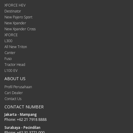
XFORCE HEV
Destinator
New Pajero Sport
New Xpander
New Xpander Cross
XFORCE
L300
All New Triton
Canter
Fuso
Tractor Head
L100 EV
ABOUT US
Profil Perusahaan
Cari Dealer
Contact Us
CONTACT NUMBER
Jakarta - Mampang
Phone:
+62 21 7918 8888
Surabaya - Pecindilan
Phone:
+62 31 3771 000