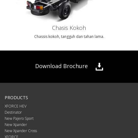
Chasis Kokoh
Chassis kokoh, tangguh dan tahan lama.
Download Brochure
PRODUCTS
XFORCE HEV
Destinator
New Pajero Sport
New Xpander
New Xpander Cross
XFORCE