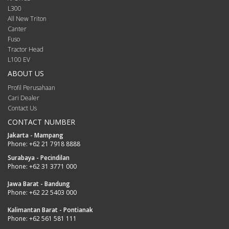
L300
All New Triton
Canter
Fuso
Tractor Head
L100 EV
ABOUT US
Profil Perusahaan
Cari Dealer
Contact Us
CONTACT NUMBER
Jakarta - Mampang
Phone:
+62 21 7918 8888
Surabaya - Pecindilan
Phone:
+62 31 3771 000
Jawa Barat - Bandung
Phone:
+62 22 5403 000
Kalimantan Barat - Pontianak
Phone:
+62 561 581 111